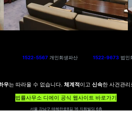
1522-5567
개인회생파산
1522-9673
법인
하우
는 따라올 수 없습니다.
체계적
이고
신속
한 사건관
법률사무소 디에이 공식 웹사이트 바로가기
서울 강남구 테헤란로8길 16 지희빌딩 6층
© Copyright
2026
. D A Legal Group all rights reserved. Since 2015