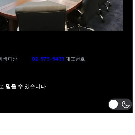
회생파산
02-579-5431
대표번호
리로
믿을 수
있습니다.
.