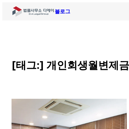
블로그
[태그:]
개인회생월변제